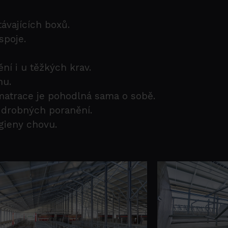
ávajících boxů.
spoje.
ění i u těžkých krav.
mu.
matrace je pohodlná sama o sobě.
 drobných poranění.
gieny chovu.