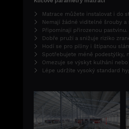
Klíčové parametry matrací
Matrace můžete instalovat i do st
Nemají žádné viditelné šrouby a 
Připomínají přirozenou pastvinu.
Dobře pruží a snižuje riziko zran
Hodí se pro piliny i štípanou slá
Spotřebujete méně podestýlky, 
Omezuje se výskyt kulhání nebo
Lépe udržíte vysoký standard hy