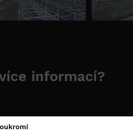
více informací?
soukromí