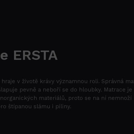
ce ERSTA
hraje v životě krávy významnou roli. Správná ma
šlapuje pevně a neboří se do hloubky. Matrace je
anorganických materiálů, proto se na ní nemnoží 
pro štípanou slámu i piliny.